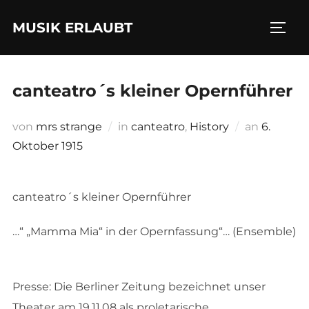
Zum
MUSIK ERLAUBT
Inhalt
SEIT
springen
canteatro´s kleiner Opernführer
Veröffent
von
mrs strange
in
canteatro
,
History
an
6.
am
Oktober 1915
canteatro´s kleiner Opernführer
…“ „Mamma Mia“ in der Opernfassung“… (Ensemble)
Presse: Die Berliner Zeitung bezeichnet unser
Theater am 19.11.08 als proletarische