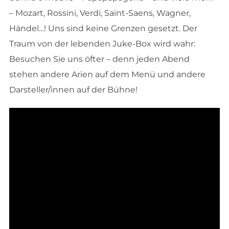
– Mozart, Rossini, Verdi, Saint-Saens, Wagner,
Händel…! Uns sind keine Grenzen gesetzt. Der
Traum von der lebenden Juke-Box wird wahr:
Besuchen Sie uns öfter – denn jeden Abend
stehen andere Arien auf dem Menü und andere
Darsteller/innen auf der Bühne!