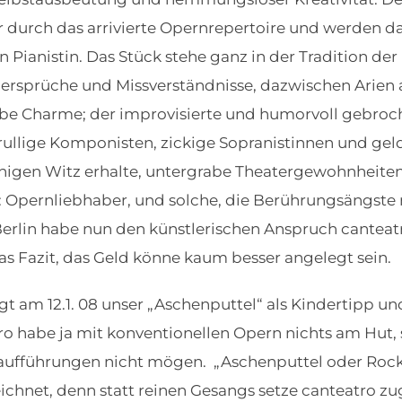
 durch das arrivierte Opernrepertoire und werden da
n Pianistin. Das Stück stehe ganz in der Tradition de
idersprüche und Missverständnisse, dazwischen Arien
habe Charme; der improvisierte und humorvoll gebr
hrullige Komponisten, zickige Sopranistinnen und gel
shigen Witz erhalte, untergrabe Theatergewohnheiten.
: Opernliebhaber, und solche, die Berührungsängste
erlin habe nun den künstlerischen Anspruch canteat
as Fazit, das Geld könne kaum besser angelegt sein.
t am 12.1. 08 unser „Aschenputtel“ als Kindertipp und
tro habe ja mit konventionellen Opern nichts am Hut,
rnaufführungen nicht mögen. „Aschenputtel oder Rock 
net, denn statt reinen Gesangs setze canteatro zug