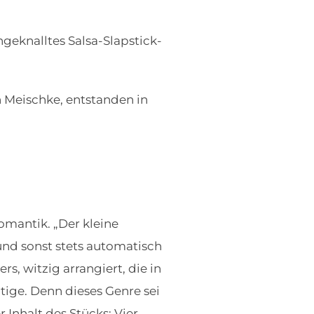
geknalltes Salsa-Slapstick-
Meischke, entstanden in
romantik. „Der kleine
nd sonst stets automatisch
s, witzig arrangiert, die in
ige. Denn dieses Genre sei
Inhalt des Stücks: Vier