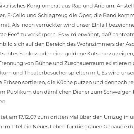
sikalisches Konglomerat aus Rap und Arie um. Anstell
vier, E-Cello und Schlagzeug die Oper; die Band kom
t. Als noch verrückter wird unser EInfall bezeichne
ste Fee“ zu verkörpern. Es wird erwähnt, daß canteatr
enbild sich auf den Bereich des Wohnzimmers der As
kitschtes Schloss oder eine goldene Kutsche zu zeige
Trennung von Bühne und Zuschauerraum existiere nich
kum und Theaterbesucher spielten mit. Es wird unser
e Erbsen sortieren, die Küche putzen und dennoch rec
 im Publikum den dämlichen Diener zum Schweigen b
en.
et am 17.12.07 zum dritten Mal über den Umzug in u
h im Titel ein Neues Leben für die grauen Gebäude 