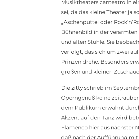
Musiktheaters canteatro in ei
sei, da das kleine Theater 
„Aschenputtel oder Rock’n’Ros
Bühnenbild in der verarmten 
und alten Stühle. Sie beobac
verfolgt, das sich um zwei a
Prinzen drehe. Besonders erwä
großen und kleinen Zuschauer
Die zitty schrieb im Septemb
Operngenuß keine zeitrauben
dem Publikum erwähnt durch 
Akzent auf den Tanz wird b
Flamenco hier aus nächster N
daß nach der Aufführung mit