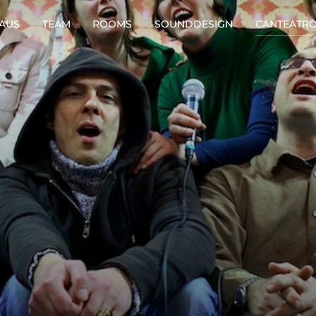
AUS
TEAM
ROOMS
SOUNDDESIGN
CANTEATR