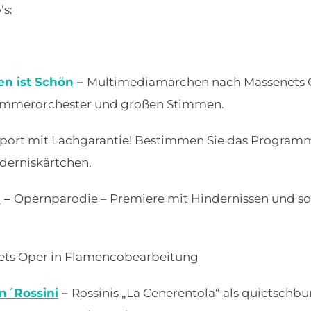
’s:
n ist Schön
–
Multimediamärchen nach Massenets O
Kammerorchester und großen Stimmen.
port mit Lachgarantie! Bestimmen Sie das Programm 
nderniskärtchen.
R
–
Opernparodie – Premiere mit Hindernissen und s
ets Oper in Flamencobearbeitung
n´Rossini
–
Rossinis „La Cenerentola“ als quietschb