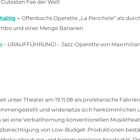
 Gutesten Fee der Welt
haltig
–
Offenbachs Operette „La Perichole“ als durch
combo und einer Menge Bananen
n
– URAUFFÜHRUNG! – Jazz-Operette von Maximilian 
et unser Theater am 19.11.08 als proletarische Fabrik
sammengestellt und widersetze sich herkömmlichen u
s sei eine Verballhornung konventionellen Musiktheater
enzberechtigung von Low-Budget-Produktionen bestät
Selbstausbeutung und hemmungsloser Kreativität. Der 