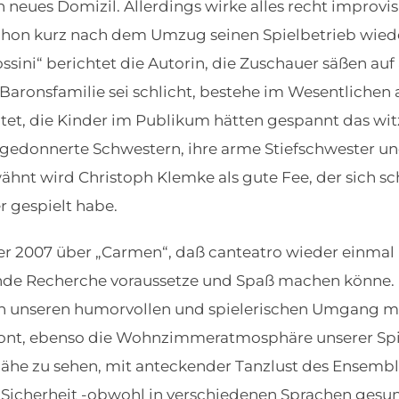
n neues Domizil. Allerdings wirke alles recht improvi
ja schon kurz nach dem Umzug seinen Spielbetrieb w
sini“ berichtet die Autorin, die Zuschauer säßen auf
Baronsfamilie sei schlicht, bestehe im Wesentlichen
htet, die Kinder im Publikum hätten gespannt das wit
ufgedonnerte Schwestern, ihre arme Stiefschwester u
hnt wird Christoph Klemke als gute Fee, der sich sch
 gespielt habe.
er 2007 über „Carmen“, daß canteatro wieder einmal
de Recherche voraussetze und Spaß machen könne. 
unseren humorvollen und spielerischen Umgang mit 
etont, ebenso die Wohnzimmeratmosphäre unserer Sp
ähe zu sehen, mit anteckender Tanzlust des Ensemble
 Sicherheit -obwohl in verschiedenen Sprachen gesu